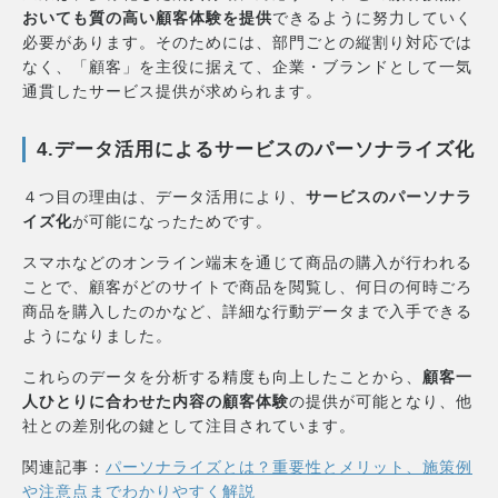
おいても質の高い顧客体験を提供
できるように努力していく
必要があります。そのためには、部門ごとの縦割り対応では
なく、「顧客」を主役に据えて、企業・ブランドとして一気
通貫したサービス提供が求められます。
4.データ活用によるサービスのパーソナライズ化
４つ目の理由は、データ活用により、
サービスのパーソナラ
イズ化
が可能になったためです。
スマホなどのオンライン端末を通じて商品の購入が行われる
ことで、顧客がどのサイトで商品を閲覧し、何日の何時ごろ
商品を購入したのかなど、詳細な行動データまで入手できる
ようになりました。
これらのデータを分析する精度も向上したことから、
顧客一
人ひとりに合わせた内容の顧客体験
の提供が可能となり、他
社との差別化の鍵として注目されています。
関連記事：
パーソナライズとは？重要性とメリット、施策例
や注意点までわかりやすく解説