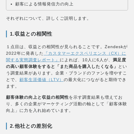
顧客による情報発信力の向上
それぞれについて、詳しくご説明します。
1.収益との相関性
１点目は、収益との相関性が見られることです。Zendeskが
2022年に発表した
『カスタマーエクスペリエンス（CX）に
関する実態調査レポート』
によれば、10人に6人が、
満足度
の高い顧客体験をすると「また商品を購入したくなる」
とい
う調査結果があります。企業・ブランドのファンを増やすこ
とで、
顧客生涯価値（LTV）
の最大化につながると期待でき
ます。
顧客体験の向上と収益の相関性
を示す調査結果も増えてお
り、多くの企業がマーケティング活動の軸として「顧客体験
向上」に力を入れ始めています。
2.他社との差別化