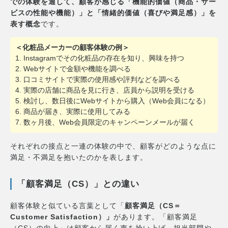
での体験を通して、顧客が感じる「機能的価値（商品・サー
ビスの性能や機能）」と「情緒的価値（喜びや満足感）」を
表す概念
です。
＜化粧品メーカーの顧客体験の例＞
1. Instagramでその化粧品の存在を知り、興味を持つ
2. Webサイトで金額や機能を調べる
3. 口コミサイトで実際の使用感や評判などを調べる
4. 実際の店舗に商品を見に行き、店員から説明を受ける
5. 検討し、数日後にWebサイトから購入（Web会員になる）
6. 商品が届き、実際に使用してみる
7. 数ヶ月後、Web会員限定のキャンペーンメールが届く
それぞれの接点と一連の体験の中で、顧客がどのような点に
満足・不満足を抱いたのかを表します。
「顧客満足（CS）」との違い
顧客体験と似ている言葉として「
顧客満足（CS＝
Customer Satisfaction）」
があります。「顧客満足
（CS）の向上」は顧客から届く声を拾い上げ、担当部門や