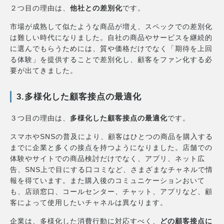
２つ目の理由は、
他社との差別化
です。
市場が成熟して似たような商品が増え、スペックでの差別化
は難しい時代になりました。自社の商品やサービスを継続的
に選んでもらうためには、質や価格だけでなく「期待を上回
る体験」を提供することで差別化し、顧客をファン化する必
要が出てきました。
3.多様化した顧客接点の最適化
３つ目の理由は、
多様化した顧客接点の最適化
です。
スマホやSNSの普及により、顧客はひとつの商品を購入する
までに企業と多くの接点を持つようになりました。店舗での
体験やサイトでの商品検討だけでなく、アプリ、ネット広
告、SNS上で目にする口コミなど、さまざまなチャネルで情
報を得ています。また購入後のコミュニケーションおいて
も、店頭窓口、コールセンター、チャット、アプリなど、顧
客によって使用したいチャネルは異なります。
企業は、多様化した消費行動に対応すべく、
どの顧客接点に