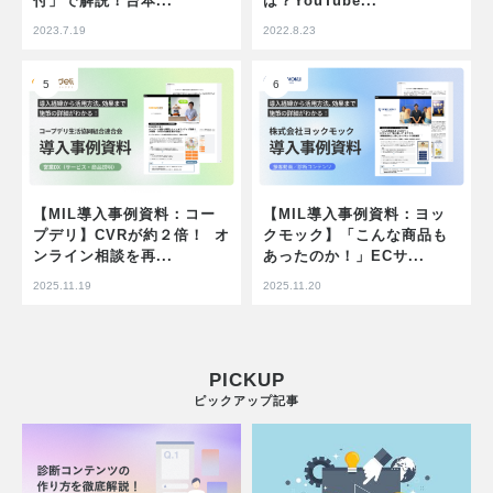
付」で解説！台本...
は？YouTube...
2023.7.19
2022.8.23
【MIL導入事例資料：コー
【MIL導入事例資料：ヨッ
プデリ】CVRが約２倍！ オ
クモック】「こんな商品も
ンライン相談を再...
あったのか！」ECサ...
2025.11.19
2025.11.20
PICKUP
ピックアップ記事