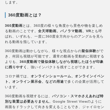
します。
360度動画とは？
360度動画
とは、360度の様々な角度から景色や物を楽しめ
る動画のことです。
全天球動画、パノラマ動画、VR
とも呼
ばれ、いずれも、一度に360度全方向からのアングルを見ら
れる動画を指しています。
360度動画は動かしながら、様々な視点からの
疑似体験
がで
き、何回も視聴が可能です。通常の動画を受動的に視聴する
よりも、
360度動画で疑似体験しながら視聴したほうが印象
に残りやすく
、強いインパクトを残すことができます。
コロナ禍では、
オンラインショールーム、オンラインイベン
ト、オンライン展示会、などの用途
で多くの企業が活用して
います。
360度動画を視聴するには、
パソコン・スマホさえあれば特
別な装置は必要ありません
。Google Street Viewのように
画面をドラックして向きを変えることもでき、ジャイロセン